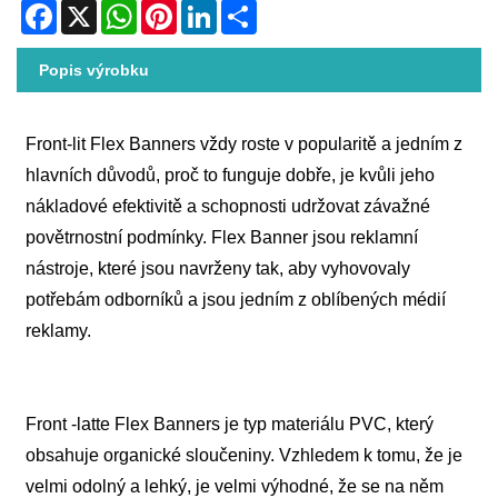
Facebook
X
WhatsApp
Pinterest
LinkedIn
Share
Popis výrobku
Front-lit Flex Banners vždy roste v popularitě a jedním z
hlavních důvodů, proč to funguje dobře, je kvůli jeho
nákladové efektivitě a schopnosti udržovat závažné
povětrnostní podmínky. Flex Banner jsou reklamní
nástroje, které jsou navrženy tak, aby vyhovovaly
potřebám odborníků a jsou jedním z oblíbených médií
reklamy.
Front -latte Flex Banners je typ materiálu PVC, který
obsahuje organické sloučeniny. Vzhledem k tomu, že je
velmi odolný a lehký, je velmi výhodné, že se na něm