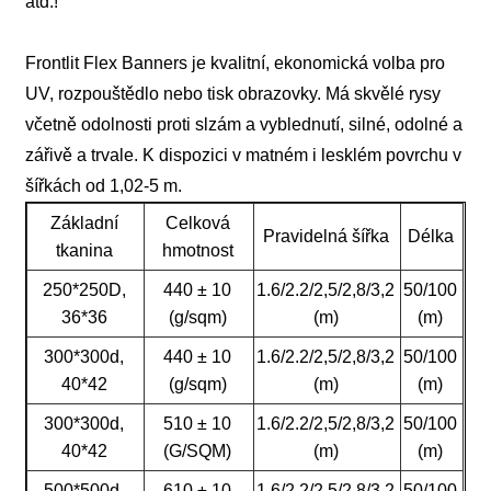
atd.!
Frontlit Flex Banners je kvalitní, ekonomická volba pro
UV, rozpouštědlo nebo tisk obrazovky. Má skvělé rysy
včetně odolnosti proti slzám a vyblednutí, silné, odolné a
zářivě a trvale. K dispozici v matném i lesklém povrchu v
šířkách od 1,02-5 m.
Základní
Celková
Pravidelná šířka
Délka
tkanina
hmotnost
250*250D,
440 ± 10
1.6/2.2/2,5/2,8/3,2
50/100
36*36
(g/sqm)
(m)
(m)
300*300d,
440 ± 10
1.6/2.2/2,5/2,8/3,2
50/100
40*42
(g/sqm)
(m)
(m)
300*300d,
510 ± 10
1.6/2.2/2,5/2,8/3,2
50/100
40*42
(G/SQM)
(m)
(m)
500*500d,
610 ± 10
1.6/2.2/2,5/2,8/3,2
50/100