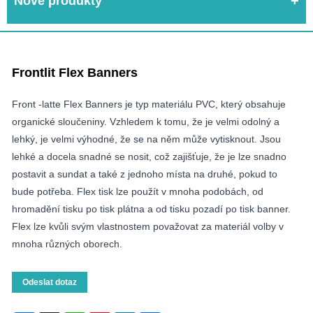
Nové produkty
Frontlit Flex Banners
Front -latte Flex Banners je typ materiálu PVC, který obsahuje
organické sloučeniny. Vzhledem k tomu, že je velmi odolný a
lehký, je velmi výhodné, že se na něm může vytisknout. Jsou
lehké a docela snadné se nosit, což zajišťuje, že je lze snadno
postavit a sundat a také z jednoho místa na druhé, pokud to
bude potřeba. Flex tisk lze použít v mnoha podobách, od
hromadění tisku po tisk plátna a od tisku pozadí po tisk banner.
Flex lze kvůli svým vlastnostem považovat za materiál volby v
mnoha různých oborech.
Odeslat dotaz