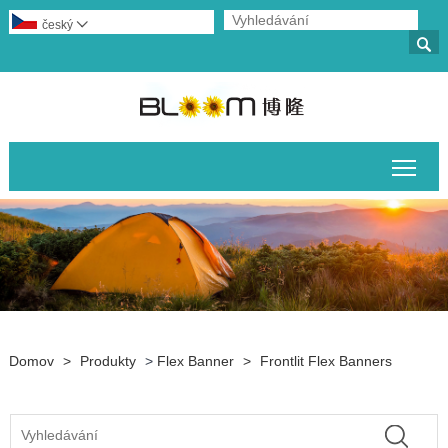
český


Přep
Domov
>
Produkty
>
Flex Banner
>
Frontlit Flex Banners