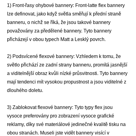
1) Front-řasy ohybové bannery: Front-latte flex bannery
lze definovat, jako když světla směřují k přední straně
banneru, o nichž se říká, že jsou takové bannery
považovány za předělené bannery. Tyto bannery
přicházejí v obou typech Matt a Lesklý povrch.
2) Podsvícené flexové bannery: Vzhledem k tomu, že
světlo přichází ze zadní strany banneru, promítá jasnější
a viditelnější obraz kvůli nízké průsvitnosti. Tyto bannery
mají tendenci mít vysokou propustnost a jsou viditelné z
dlouhého doletu.
3) Zablokovat flexové bannery: Tyto typy flex jsou
vysoce preferovány pro zobrazení vysoce grafické
reklamy, díky své materiálové jedinečné kvalitě tisku na
obou stranách. Museli jste vidět bannery visící v