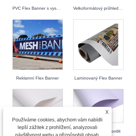
PVC Flex Banner s vysokým rozlišením
Velkoformátový průhledný a lehký kryt pro inkoustové tiskárny Flex Banner
Reklamní Flex Banner
Laminovaný Flex Banner
X
Používáme cookies, abychom vám nabídli
lepší zážitek z prohlížení, analyzovali
Laminovaný PVC Flex Banner
Potažený nápis Frontlit
návštěvnost webu a přizpůsobili obsah.